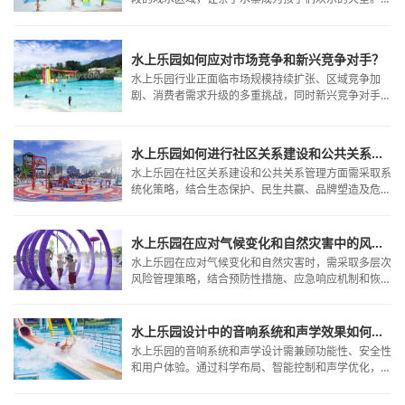
而，随着水上乐园人气的攀升，安全问题也日益受到家
长们的关注。如何为家庭选择安全可靠的亲子水寨设
备？本文将为您提供全面的安全选择指南。
水上乐园如何应对市场竞争和新兴竞争对手？
水上乐园行业正面临市场规模持续扩张、区域竞争加
剧、消费者需求升级的多重挑战，同时新兴竞争对手如
大型主题公园、国外品牌以及特色化中小型乐园的涌
入，进一步加剧了市场竞争。
水上乐园如何进行社区关系建设和公共关系管理？
水上乐园在社区关系建设和公共关系管理方面需采取系
统化策略，结合生态保护、民生共赢、品牌塑造及危机
应对四个核心维度
水上乐园在应对气候变化和自然灾害中的风险管理策略是什么？
水上乐园在应对气候变化和自然灾害时，需采取多层次
风险管理策略，结合预防性措施、应急响应机制和恢复
计划，以确保游客安全、设备完好及运营连续性。
水上乐园设计中的音响系统和声学效果如何设计?
水上乐园的音响系统和声学设计需兼顾功能性、安全性
和用户体验。通过科学布局、智能控制和声学优化，可
打造沉浸式的水上娱乐环境，同时确保游客的安全和舒
适。