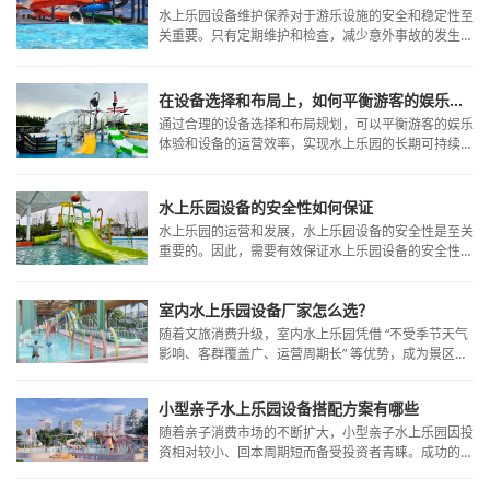
水上乐园设备维护保养对于游乐设施的安全和稳定性至
关重要。只有定期维护和检查，减少意外事故的发生，
确保游客的安全，降低企业的维修成本和经营风险。
在设备选择和布局上，如何平衡游客的娱乐体验和设备的运营效率？
通过合理的设备选择和布局规划，可以平衡游客的娱乐
体验和设备的运营效率，实现水上乐园的长期可持续发
展。
水上乐园设备的安全性如何保证
水上乐园的运营和发展，水上乐园设备的安全性是至关
重要的。因此，需要有效保证水上乐园设备的安全性，
为游客提供一个安全、愉快的游玩环境。
室内水上乐园设备厂家怎么选？
随着文旅消费升级，室内水上乐园凭借 “不受季节天气
影响、客群覆盖广、运营周期长” 等优势，成为景区、
酒店、商场、度假村的热门投资项目。而一套安全可
靠、趣味十足、适配室内场景的设备，是乐园核心竞争
小型亲子水上乐园设备搭配方案有哪些
力的关键，选择专业的室内水上乐园设备厂家则是成功
的第一步。广州海星水上乐园设备有限公司作为国内专
随着亲子消费市场的不断扩大，小型亲子水上乐园因投
注亲子及室内水乐园赛道的标杆企业，凭借全链条服
资相对较小、回本周期短而备受投资者青睐。成功的亲
务、定制化能力与丰富实战案例，成为投资者的放心之
子水上乐园核心在于设备的科学搭配，既要确保安全，