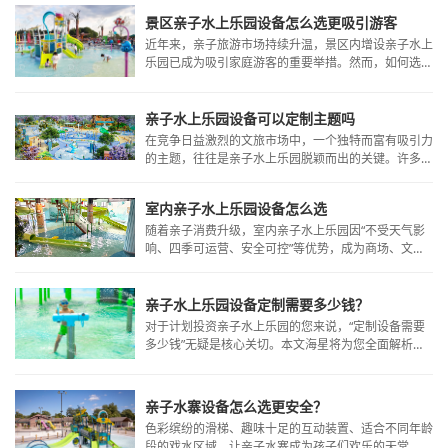
选。本文将结合行业核心需求，拆解优质室内水上乐园
也要兼顾各年龄段家庭成员的不同需求。
设备厂家的选择标准，并深度解析广州海星的核心优
景区亲子水上乐园设备怎么选更吸引游客
势。
近年来，亲子旅游市场持续升温，景区内增设亲子水上
乐园已成为吸引家庭游客的重要举措。然而，如何选择
合适的亲子水上乐园设备，才能真正提升游客体验、增
强景区吸引力？本文将从多个维度探讨亲子水上乐园设
备的选配策略，助您打造更具竞争力的家庭休闲目的
亲子水上乐园设备可以定制主题吗
地。
在竞争日益激烈的文旅市场中，一个独特而富有吸引力
的主题，往往是亲子水上乐园脱颖而出的关键。许多投
资者和运营者都在思考：水上乐园的设备，是否能够摆
脱千篇一律的外观，根据特定的故事、IP或文化进行深
室内亲子水上乐园设备怎么选
度定制，从而打造独一无二的品牌体验？
随着亲子消费升级，室内亲子水上乐园因“不受天气影
响、四季可运营、安全可控”等优势，成为商场、文旅
综合体和儿童主题乐园中的热门项目。然而，设备选型
是否合理，直接关系到乐园的人气、安全和后期盈利。
那么，室内亲子水上乐园设备到底该怎么选？可以从以
亲子水上乐园设备定制需要多少钱？
下几个关键方面入手。
对于计划投资亲子水上乐园的您来说，“定制设备需要
多少钱”无疑是核心关切。本文海星​将为您全面解析影
响定制价格的关键因素，并提供实用的预算规划建议。
亲子水寨设备怎么选更安全？
色彩缤纷的滑梯、趣味十足的互动装置、适合不同年龄
段的戏水区域，让亲子水寨成为孩子们欢乐的天堂。然