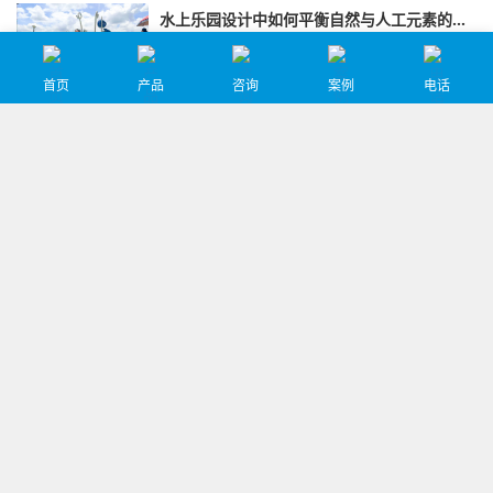
水上乐园设计中如何平衡自然与人工元素的比例?
水上乐园设计中平衡自然与人工元素的比例需要综合考
虑多个方面，包括场地特点、自然元素的融合、人工元
素的布局、整体和谐以及可持续发展等。
首页
产品
咨询
案例
电话
水上乐园设计中的照明和安全设备如何设计？
水上乐园设计中的照明和安全设备设计需要综合考虑多
个方面，包括防水与安全性、光线分布与亮度调节、应
急照明、主题与互动性、消防设备、应急疏散、防滑与
防护以及监控与报警等。
水上乐园如何进行环境影响评估和管理？
水上乐园进行环境影响评估和管理是一个复杂但至关重
要的过程，它涉及多个方面，旨在确保乐园的运营对周
围环境的影响最小化，并符合相关法规和标准。
水上乐园如何利用数据分析提升运营效率？
水上乐园通过深入分析各类数据，可以精准把握市场需
求和游客行为特征，从而制定更加科学合理的运营策
略。这不仅有助于提升运营效率和服务质量，还能为乐
园的长期发展奠定坚实基础。
如何评估水上乐园设备的性能和可靠性？
评估水上乐园设备的性能和可靠性需要从多个方面进行