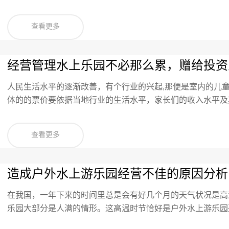
的水上游乐园更受旅客的青睐？这个问题始终的投资人较为关
查看更多
经营管理水上乐园不必那么累，赠给投资
人民生活水平的逐渐改善，有个行业的兴起,那便是室内的儿
体的的票价要依据当地行业的生活水平，家长们的收入水平及
位置市口等因素的综合考虑衡量而定。对投资者来说，最有兴
查看更多
造成户外水上游乐园经营不佳的原因分析
在我国，一年下来的时间里总是会有好几个月的天气状况是高
乐园大部分是人满的情形。这高温时节恰好是户外水上游乐园
有经营好的话，那经营者大部分是亏损的。导致水上游乐园经