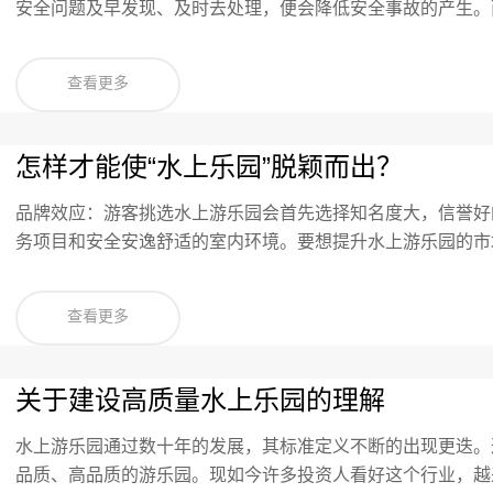
安全问题及早发现、及时去处理，便会降低安全事故的产生。
患的存在，或发觉了都不及时去处理，便会增加安全事故产生
多科学知识
查看更多
怎样才能使“水上乐园”脱颖而出？
品牌效应：游客挑选水上游乐园会首先选择知名度大，信誉好
务项目和安全安逸舒适的室内环境。要想提升水上游乐园的市
立经营管理的乐园通常靠规模和特有性变成市场领导者；二是
品牌的扩张和提升
查看更多
关于建设高质量水上乐园的理解
水上游乐园通过数十年的发展，其标准定义不断的出现更迭。
品质、高品质的游乐园。现如今许多投资人看好这个行业，越