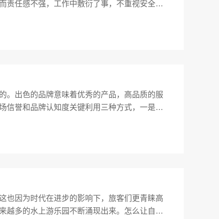
而责任感不强，工作中敷衍了事，不重视安全隐
的概率。鉴于现如今的水上游乐园设备应用了许
的。出色的品牌意味着优秀的产品，高品质的服
场信誉和品牌认知度关键利用三种方式，一是独
利用高品质的企业文化和标准化服务项目来实现
这也因为时代在进步的影响下，旅客们更青睐高
来越多的水上游乐园不断涌现出来。怎么让自家