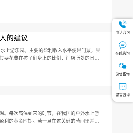
心的问题。伴随着生活水平的提升
电话咨询
人的建议
童水上游乐园。主要的盈利收入水平便是门票，具
在线咨询
其要花费在孩子们身上的比例，门店所处的具体
趣的话题便是盈利，今天跟大家聊一聊。
微信咨询
留言咨询
温。每次高温到来的时节，在我国的户外水上游
盈利的黄金时期。若一旦在这关健的時间里并没
营不善的问题有哪方面呢？ 一、同行竟争