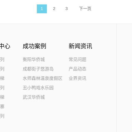
1
2
3
下一页
中心
成功案例
新闻资讯
系列
衡阳华侨城
常见问题
系列
成都街子悠游岛
产品动态
滑梯
水师森林温泉度假区
业界资讯
系列
丑小鸭戏水乐园
滑梯
武汉华侨城
水寨
系列