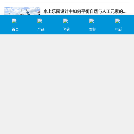
适。
水上乐园设计中如何平衡自然与人工元素的比例?
水上乐园设计中平衡自然与人工元素的比例需要综合考
虑多个方面，包括场地特点、自然元素的融合、人工元
素的布局、整体和谐以及可持续发展等。
首页
产品
咨询
案例
电话
水上乐园设计中的照明和安全设备如何设计？
水上乐园设计中的照明和安全设备设计需要综合考虑多
个方面，包括防水与安全性、光线分布与亮度调节、应
急照明、主题与互动性、消防设备、应急疏散、防滑与
防护以及监控与报警等。
水上乐园如何进行环境影响评估和管理？
水上乐园进行环境影响评估和管理是一个复杂但至关重
要的过程，它涉及多个方面，旨在确保乐园的运营对周
围环境的影响最小化，并符合相关法规和标准。
水上乐园如何利用数据分析提升运营效率？
水上乐园通过深入分析各类数据，可以精准把握市场需
求和游客行为特征，从而制定更加科学合理的运营策
略。这不仅有助于提升运营效率和服务质量，还能为乐
园的长期发展奠定坚实基础。
如何评估水上乐园设备的性能和可靠性？