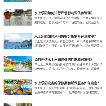
急照明、主题与互动性、消防设备、应急疏散、防滑与
防护以及监控与报警等。
水上乐园如何进行环境影响评估和管理？
水上乐园进行环境影响评估和管理是一个复杂但至关重
要的过程，它涉及多个方面，旨在确保乐园的运营对周
围环境的影响最小化，并符合相关法规和标准。
水上乐园如何利用数据分析提升运营效率？
水上乐园通过深入分析各类数据，可以精准把握市场需
求和游客行为特征，从而制定更加科学合理的运营策
略。这不仅有助于提升运营效率和服务质量，还能为乐
园的长期发展奠定坚实基础。
如何评估水上乐园设备的性能和可靠性？
评估水上乐园设备的性能和可靠性需要从多个方面进行
综合考虑。通过严格的资质认证、设计审查、质量检
测、性能测试以及售后服务评估等步骤，可以确保所选
设备符合安全标准、性能可靠且能够满足水上乐园的运
营需求。
水上乐园设备的保修期和延保服务如何设定？
水上乐园设备的保修期和延保服务设定对于设备的长期
使用和维护具有重要意义。客户在购买设备时应充分了
解保修条款和延保服务内容，以便在需要时获得及时、
有效的维修或更换服务。