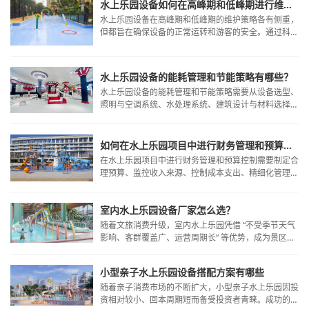
水上乐园设备如何在高峰期和低峰期进行维护？
水上乐园设备在高峰期和低峰期的维护策略各有侧重，
但都旨在确保设备的正常运转和游客的安全。通过科学
的维护计划和专业的维护团队，水上乐园可以为游客提
供安全、舒适且持久的娱乐体验。
水上乐园设备的能耗管理和节能策略有哪些？
水上乐园设备的能耗管理和节能策略需要从设备选型、
照明与空调系统、水处理系统、建筑设计与材料选择、
智能化管理与控制以及其他节能策略等多个方面入手。
如何在水上乐园项目中进行财务管理和预算控制？
在水上乐园项目中进行财务管理和预算控制需要制定合
理预算、监控收入来源、控制成本支出、精细化管理、
现金流管理、投资决策、融资策略、风险防范等多方面
的策略和方法。
室内水上乐园设备厂家怎么选？
随着文旅消费升级，室内水上乐园凭借 “不受季节天气
影响、客群覆盖广、运营周期长” 等优势，成为景区、
酒店、商场、度假村的热门投资项目。而一套安全可
靠、趣味十足、适配室内场景的设备，是乐园核心竞争
小型亲子水上乐园设备搭配方案有哪些
力的关键，选择专业的室内水上乐园设备厂家则是成功
的第一步。广州海星水上乐园设备有限公司作为国内专
随着亲子消费市场的不断扩大，小型亲子水上乐园因投
注亲子及室内水乐园赛道的标杆企业，凭借全链条服
资相对较小、回本周期短而备受投资者青睐。成功的亲