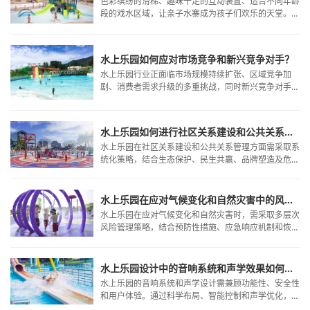
色彩缤纷的滑梯、趣味十足的互动装置、适合不同年龄
段的戏水区域，让亲子水寨成为孩子们欢乐的天堂。然
而，随着水上乐园人气的攀升，安全问题也日益受到家
长们的关注。如何为家庭选择安全可靠的亲子水寨设
备？本文将为您提供全面的安全选择指南。
水上乐园如何应对市场竞争和新兴竞争对手？
水上乐园行业正面临市场规模持续扩张、区域竞争加
剧、消费者需求升级的多重挑战，同时新兴竞争对手如
大型主题公园、国外品牌以及特色化中小型乐园的涌
入，进一步加剧了市场竞争。
水上乐园如何进行社区关系建设和公共关系管理？
水上乐园在社区关系建设和公共关系管理方面需采取系
统化策略，结合生态保护、民生共赢、品牌塑造及危机
应对四个核心维度
水上乐园在应对气候变化和自然灾害中的风险管理策略是什么？
水上乐园在应对气候变化和自然灾害时，需采取多层次
风险管理策略，结合预防性措施、应急响应机制和恢复
计划，以确保游客安全、设备完好及运营连续性。
水上乐园设计中的音响系统和声学效果如何设计?
水上乐园的音响系统和声学设计需兼顾功能性、安全性
和用户体验。通过科学布局、智能控制和声学优化，可
打造沉浸式的水上娱乐环境，同时确保游客的安全和舒