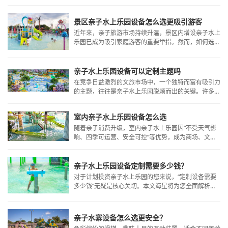
务、定制化能力与丰富实战案例，成为投资者的放心之
子水上乐园核心在于设备的科学搭配，既要确保安全，
选。本文将结合行业核心需求，拆解优质室内水上乐园
也要兼顾各年龄段家庭成员的不同需求。
设备厂家的选择标准，并深度解析广州海星的核心优
景区亲子水上乐园设备怎么选更吸引游客
势。
近年来，亲子旅游市场持续升温，景区内增设亲子水上
乐园已成为吸引家庭游客的重要举措。然而，如何选择
合适的亲子水上乐园设备，才能真正提升游客体验、增
强景区吸引力？本文将从多个维度探讨亲子水上乐园设
备的选配策略，助您打造更具竞争力的家庭休闲目的
亲子水上乐园设备可以定制主题吗
地。
在竞争日益激烈的文旅市场中，一个独特而富有吸引力
的主题，往往是亲子水上乐园脱颖而出的关键。许多投
资者和运营者都在思考：水上乐园的设备，是否能够摆
脱千篇一律的外观，根据特定的故事、IP或文化进行深
室内亲子水上乐园设备怎么选
度定制，从而打造独一无二的品牌体验？
随着亲子消费升级，室内亲子水上乐园因“不受天气影
响、四季可运营、安全可控”等优势，成为商场、文旅
综合体和儿童主题乐园中的热门项目。然而，设备选型
是否合理，直接关系到乐园的人气、安全和后期盈利。
那么，室内亲子水上乐园设备到底该怎么选？可以从以
亲子水上乐园设备定制需要多少钱？
下几个关键方面入手。
对于计划投资亲子水上乐园的您来说，“定制设备需要
多少钱”无疑是核心关切。本文海星​将为您全面解析影
响定制价格的关键因素，并提供实用的预算规划建议。
亲子水寨设备怎么选更安全？