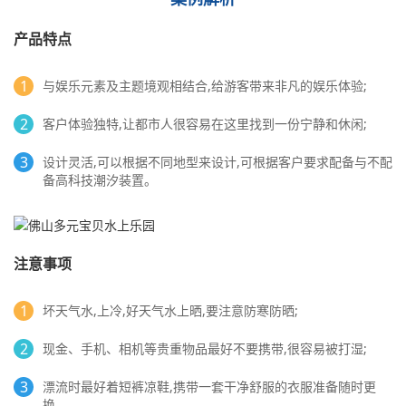
产品特点
1
与娱乐元素及主题境观相结合,给游客带来非凡的娱乐体验;
2
客户体验独特,让都市人很容易在这里找到一份宁静和休闲;
3
设计灵活,可以根据不同地型来设计,可根据客户要求配备与不配
备高科技潮汐装置。
注意事项
1
坏天气水,上冷,好天气水上晒,要注意防寒防晒;
2
现金、手机、相机等贵重物品最好不要携带,很容易被打湿;
3
漂流时最好着短裤凉鞋,携带一套干净舒服的衣服准备随时更
换。