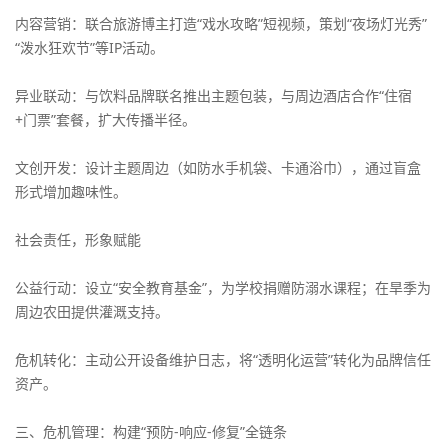
内容营销：联合旅游博主打造“戏水攻略”短视频，策划“夜场灯光秀”
“泼水狂欢节”等IP活动。
异业联动：与饮料品牌联名推出主题包装，与周边酒店合作“住宿
+门票”套餐，扩大传播半径。
文创开发：设计主题周边（如防水手机袋、卡通浴巾），通过盲盒
形式增加趣味性。
社会责任，形象赋能
公益行动：设立“安全教育基金”，为学校捐赠防溺水课程；在旱季为
周边农田提供灌溉支持。
危机转化：主动公开设备维护日志，将“透明化运营”转化为品牌信任
资产。
三、危机管理：构建“预防-响应-修复”全链条